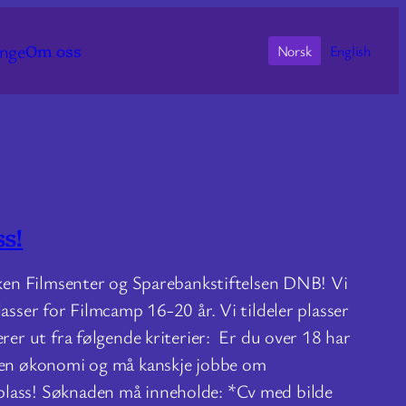
nge
Om oss
Norsk
English
s!
Viken Filmsenter og Sparebankstiftelsen DNB! Vi
lasser for Filmcamp 16-20 år. Vi tildeler plasser
erer ut fra følgende kriterier: Er du over 18 har
gen økonomi og må kanskje jobbe om
lass! Søknaden må inneholde: *Cv med bilde