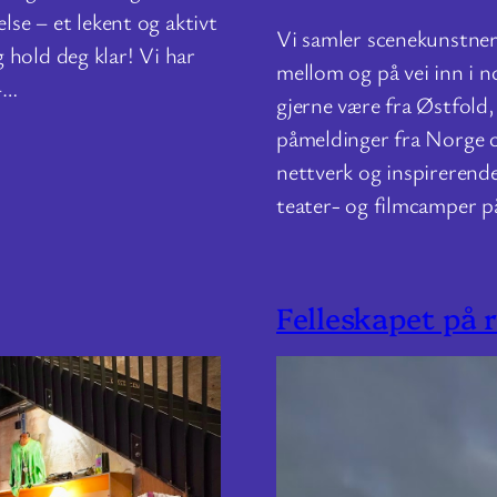
lse – et lekent og aktivt
Vi samler scenekunstnere
 hold deg klar! Vi har
mellom og på vei inn i n
–…
gjerne være fra Østfold, 
påmeldinger fra Norge og
nettverk og inspirerend
teater- og filmcamper 
Felleskapet på 