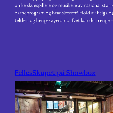
unike skuespillere og musikere av nasjonal større
barneprogram og bransjetreff! Hold av helga og
teltleir og hengekøyecamp! Det kan du trenge 
FellesSkapet på Showbox