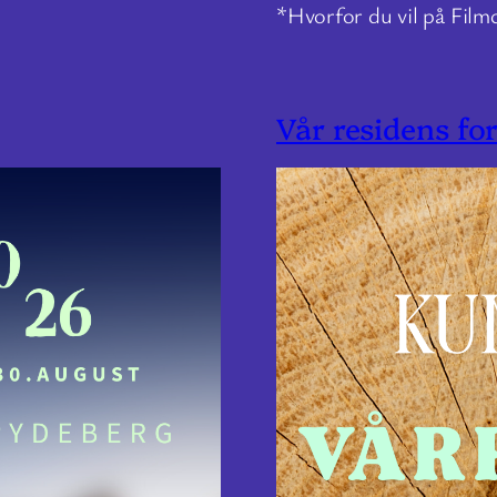
*Hvorfor du vil på Film
Vår residens fo