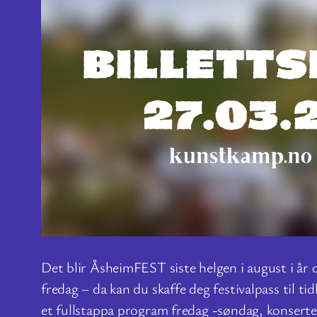
Det blir ÅsheimFEST siste helgen i august i år 
fredag – da kan du skaffe deg festivalpass til tid
et fullstappa program fredag -søndag, konserte