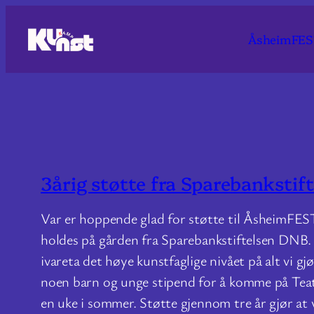
Hopp
til
ÅsheimFE
innhold
3årig støtte fra Sparebankstif
Var er hoppende glad for støtte til ÅsheimFE
holdes på gården fra Sparebankstiftelsen DNB. 
ivareta det høye kunstfaglige nivået på alt vi gjør
noen barn og unge stipend for å komme på Tea
en uke i sommer. Støtte gjennom tre år gjør at 