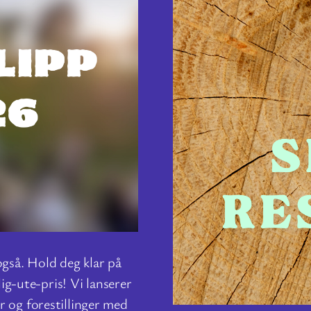
også. Hold deg klar på
lig-ute-pris! Vi lanserer
r og forestillinger med