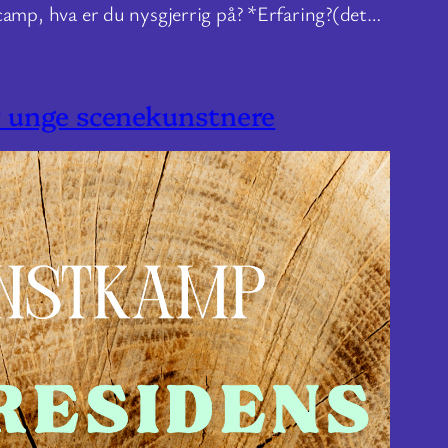
camp, hva er du nysgjerrig på? *Erfaring?(det…
r unge scenekunstnere