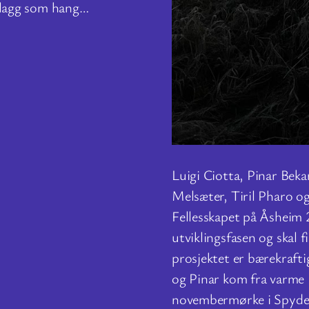
t plagg som hang…
Luigi Ciotta, Pinar Beka
Melsæter, Tiril Pharo o
Fellesskapet på Åsheim
utviklingsfasen og skal
prosjektet er bærekrafti
og Pinar kom fra varme I
novembermørke i Spyde