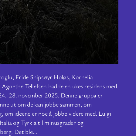
roglu, Fride Snipsøyr Holøs, Kornelia
g Agnethe Tellefsen hadde en ukes residens med
 24.-28. november 2025. Denne gruppa er
 finne ut om de kan jobbe sammen, om
g, om ideene er noe å jobbe videre med. Luigi
talia og Tyrkia til minusgrader og
berg. Det ble…