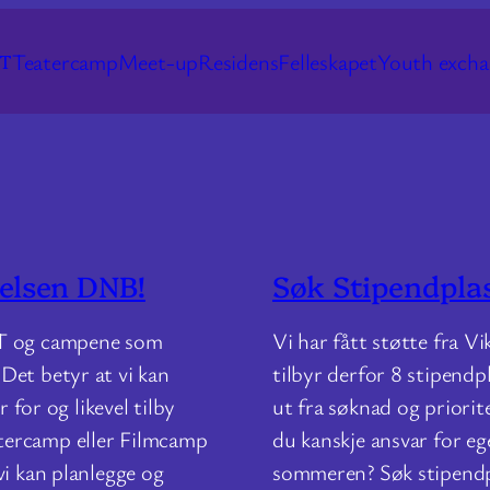
Teatercamp
Meet-up
Residens
Felleskapet
Youth excha
ST
telsen DNB!
Søk Stipendplas
ST og campene som
Vi har fått støtte fra 
Det betyr at vi kan
tilbyr derfor 8 stipendp
 for og likevel tilby
ut fra søknad og priorit
tercamp eller Filmcamp
du kanskje ansvar for e
vi kan planlegge og
sommeren? Søk stipendp