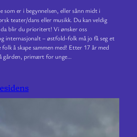
 som er i begynnelsen, eller sånn midt i
orsk teater/dans eller musikk. Du kan veldig
da blir du prioritert! Vi ønsker oss
 internasjonalt – østfold-folk må jo få seg et
e folk å skape sammen med! Etter 17 år med
på gården, primært for unge…
residens