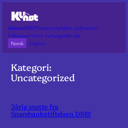
Hopp
til
innhold
Teatercamp
Meet-up
Residens
ÅsheimFEST
Felleskapet
Youth exchange
Om oss
Norsk
English
Kategori:
Uncategorized
3årig støtte fra
Sparebankstiftelsen DNB!