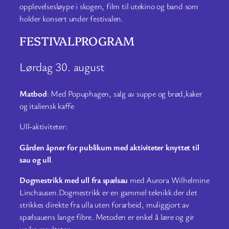
opplevelsesløype i skogen, film til utekino og band som
holder konsert under festivalen.
FESTIVALPROGRAM
Lørdag 30. august
Matbod
: Med Popuphagen, salg av suppe og brød,kaker
og italiensk kaffe
Ull-aktiviteter:
Gården åpner for publikum med aktiviteter knyttet til
sau og ull
.
Dogmestrikk med ull fra spælsau
med Aurora Wilhelmine
Linchausen.Dogmestrikk er en gammel teknikk der det
strikkes direkte fra ulla uten forarbeid, muliggjort av
spælsauens lange fibre. Metoden er enkel å lære og gir
unike resultater.