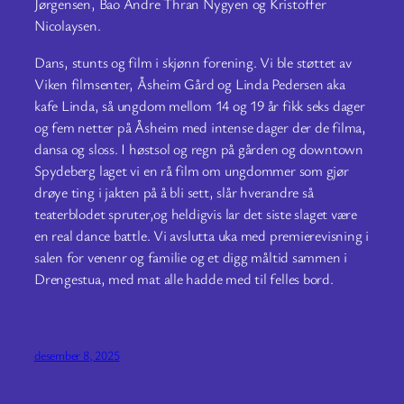
Jørgensen, Bao Andre Thran Nygyen og Kristoffer
Nicolaysen.
Dans, stunts og film i skjønn forening. Vi ble støttet av
Viken filmsenter, Åsheim Gård og Linda Pedersen aka
kafe Linda, så ungdom mellom 14 og 19 år fikk seks dager
og fem netter på Åsheim med intense dager der de filma,
dansa og sloss. I høstsol og regn på gården og downtown
Spydeberg laget vi en rå film om ungdommer som gjør
drøye ting i jakten på å bli sett, slår hverandre så
teaterblodet spruter,og heldigvis lar det siste slaget være
en real dance battle. Vi avslutta uka med premierevisning i
salen for venenr og familie og et digg måltid sammen i
Drengestua, med mat alle hadde med til felles bord.
desember 8, 2025