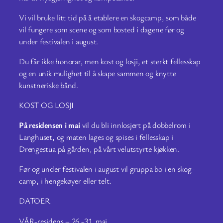
Vi vil bruke litt tid på å etablere en skogcamp, som både
vil fungere som scene og som bosted i dagene før og
under festivalen i august.
Du får ikke honorar, men kost og losji, et sterkt fellesskap
og en unik mulighet til å skape sammen og knytte
kunstneriske bånd.
KOST OG LOSJI
På residensen i mai
vil du bli innlosjert på dobbelrom i
Langhuset, og maten lages og spises i fellesskap i
Drengestua på gården, på vårt velutstyrte kjøkken.
Før og under festivalen i august vil gruppa bo i en skog-
camp, i hengekøyer eller telt.
DATOER
VÅR-residens – 26.-31. mai