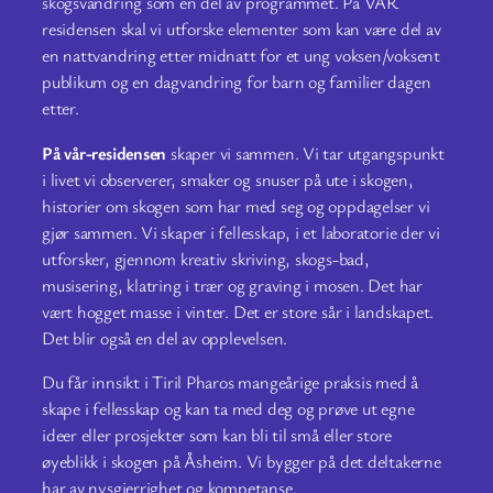
skogsvandring som en del av programmet. På VÅR
residensen skal vi utforske elementer som kan være del av
en nattvandring etter midnatt for et ung voksen/voksent
publikum og en dagvandring for barn og familier dagen
etter.
På vår-residensen
skaper vi sammen. Vi tar utgangspunkt
i livet vi observerer, smaker og snuser på ute i skogen,
historier om skogen som har med seg og oppdagelser vi
gjør sammen. Vi skaper i fellesskap, i et laboratorie der vi
utforsker, gjennom kreativ skriving, skogs-bad,
musisering, klatring i trær og graving i mosen. Det har
vært hogget masse i vinter. Det er store sår i landskapet.
Det blir også en del av opplevelsen.
Du får innsikt i Tiril Pharos mangeårige praksis med å
skape i fellesskap og kan ta med deg og prøve ut egne
ideer eller prosjekter som kan bli til små eller store
øyeblikk i skogen på Åsheim. Vi bygger på det deltakerne
har av nysgjerrighet og kompetanse.