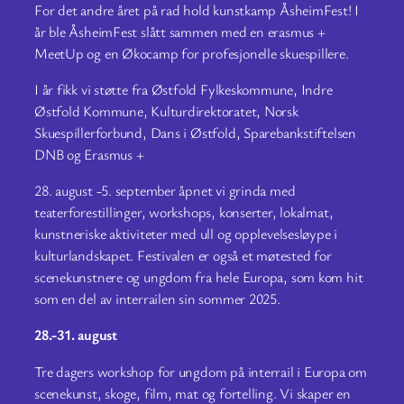
For det andre året på rad hold kunstkamp ÅsheimFest! I
år ble ÅsheimFest slått sammen med en erasmus +
MeetUp og en Økocamp for profesjonelle skuespillere.
I år fikk vi støtte fra Østfold Fylkeskommune, Indre
Østfold Kommune, Kulturdirektoratet, Norsk
Skuespillerforbund, Dans i Østfold, Sparebankstiftelsen
DNB og Erasmus +
28. august -5. september åpnet vi grinda med
teaterforestillinger, workshops, konserter, lokalmat,
kunstneriske aktiviteter med ull og opplevelsesløype i
kulturlandskapet. Festivalen er også et møtested for
scenekunstnere og ungdom fra hele Europa, som kom hit
som en del av interrailen sin sommer 2025.
28.-31. august
Tre dagers workshop for ungdom på interrail i Europa om
scenekunst, skoge, film, mat og fortelling. Vi skaper en