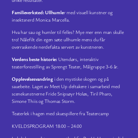
Familieverksted: Ullhumle
r med visuell kunstner og
insektsnerd Monica Marcella.
Hva har sau og humler til felles? Mye mer enn man skulle
tro! Nålefilt din egen søte ullhumle mens du får
overraskende nerdefakta servert av kunstneren.
Verdens beste historie:
Utendørs, interaktiv
teaterforestilling av Sprengt Teater, Målgruppe 3-6 år.
Opplevelsesvandring
i den mystiske skogen og på
sauebeite. Laget av Meet Up deltakere i samarbeid med
scenekunstnerne Fride Snipsøyr Holøs, Tiril Pharo,
Simone Thiis og Thomas Storm.
Teaterlek i hagen med skuespillere fra Teatercamp
KVELDSPROGRAM 18:00 – 24:00